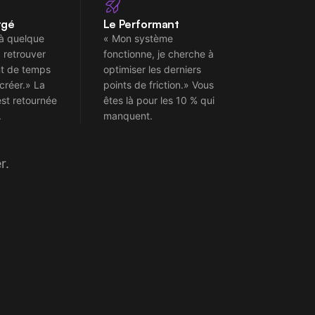
rgé
Le Performant
 là quelque
« Mon système
a retrouver
fonctionne, je cherche à
nt de temps
optimiser les derniers
créer.» La
points de friction.» Vous
est retournée
êtes là pour les 10 % qui
.
manquent.
r.