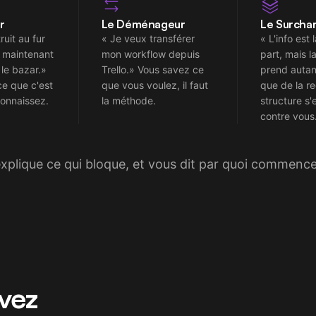
r
Le Déménageur
Le Surcha
ruit au fur
« Je veux transférer
« L'info est
, maintenant
mon workflow depuis
part, mais l
 le bazar.»
Trello.» Vous savez ce
prend auta
ce que c'est
que vous voulez, il faut
que de la re
connaissez.
la méthode.
structure s'
contre vous
 explique ce qui bloque, et vous dit par quoi commence
vez