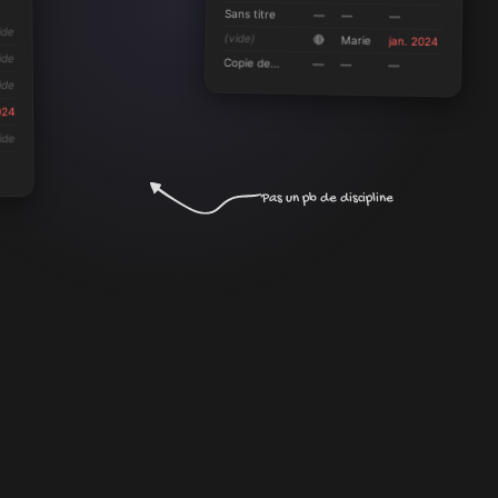
Sans titre
—
—
—
ide
(vide)
🔴
Marie
jan. 2024
ide
Copie de…
—
—
—
ide
024
ide
Pas un pb de discipline