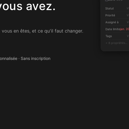
vous avez.
V
Statut
V
Priorité
V
Assigné à
jan. 2
Date limite
ous en êtes, et ce qu'il faut changer.
V
Tags
+ 8 propriétés…
nnalisée · Sans inscription