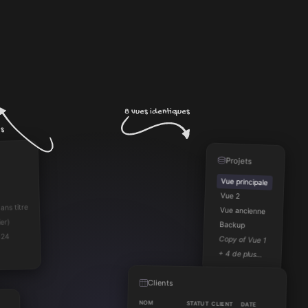
8 vues identiques
?
Projets
Vue principale
Vue 2
ans titre
Vue ancienne
ier)
Backup
024
Copy of Vue 1
+ 4 de plus…
Clients
NOM
STATUT
CLIENT
DATE