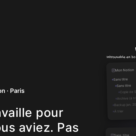
À qui cette page 
Mon Notion
Sans titre
Sans titre
n · Paris
Copie de S
Archive (à tr
Backup jan. 2
vaille pour
À trier
ous aviez. Pas
Sans titre