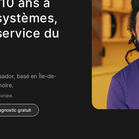
 10 ans à
 systèmes,
service du
ador, basé en Île-de-
oire.
Europe.
iagnostic gratuit