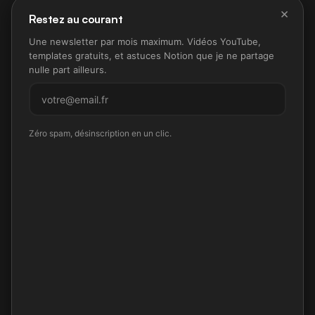
×
Restez au courant
Une newsletter par mois maximum. Vidéos YouTube,
templates gratuits, et astuces Notion que je ne partage
nulle part ailleurs.
Prenons contact
Un projet Notion ?
M'inscrire
Zéro spam, désinscription en un clic.
Parlons-en.
Choisissez le canal qui vous convient. Je
réponds à chaque prise de contact.
Basé à Paris, disponible à distance partout en France et en
Europe.