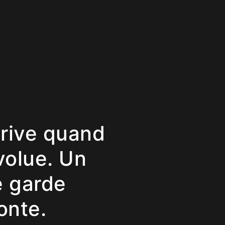
érive quand
volue. Un
e garde
onte.