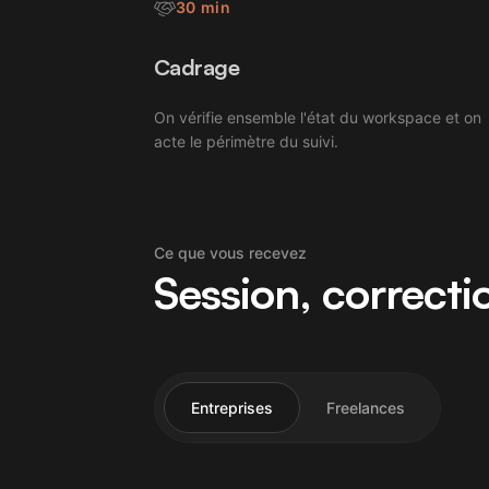
30 min
Cadrage
On vérifie ensemble l'état du workspace et on
acte le périmètre du suivi.
Ce que vous recevez
Session, correctio
Entreprises
Freelances