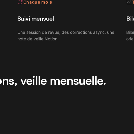
Chaque mois
Suivi mensuel
Bil
Une session de revue, des corrections async, une
Bila
note de veille Notion.
orie
ns, veille mensuelle.